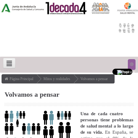
Página Principal
Mitos y realidades
Volvamos a pensar
MITOS Y REALIDADES
LUCHA CONTRA EL ESTIGMA
Volvamos a pensar
DERECHOS HUMANOS Y RECUPERACIÓN
ACCESO
1IN4 STRATEGY
Una de cada cuatro
personas tiene problemas
de salud mental a lo largo
de su vida.
En España, se