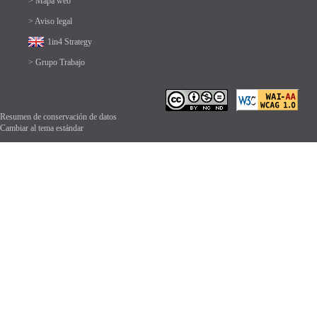
> Mapa web
> Aviso legal
1in4 Strategy
> Grupo Trabajo
Resumen de conservación de datos
Cambiar al tema estándar