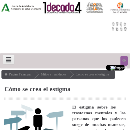
Página Principal
Mitos y realidades
Cómo se crea el estigma
MITOS Y REALIDADES
LUCHA CONTRA EL ESTIGMA
Cómo se crea el estigma
DERECHOS HUMANOS Y RECUPERACIÓN
ACCESO
1IN4 STRATEGY
El estigma sobre los
trastornos mentales y las
personas que los padecen
surge de muchas maneras,