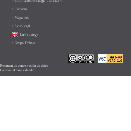
> Información estrategia 1 de cada 4
> Contacto
> Mapa web
> Aviso legal
1in4 Strategy
> Grupo Trabajo
Resumen de conservación de datos
Cambiar al tema estándar