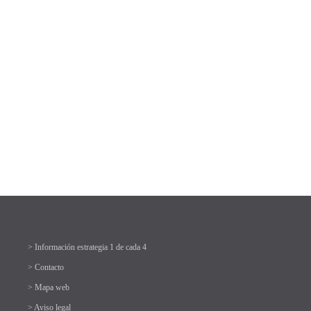
> Información estrategia 1 de cada 4
> Contacto
> Mapa web
> Aviso legal