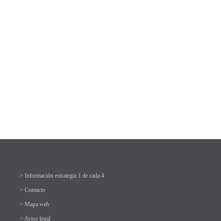
> Información estrategia 1 de cada 4
> Contacto
> Mapa web
> Aviso legal