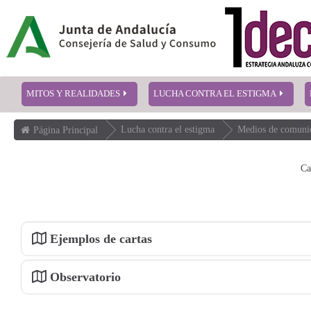
MITOS Y REALIDADES
LUCHA CONTRA EL ESTIGMA
Lucha contra el estigma
Medios de comuni
Página Principal
Ca
Ejemplos de cartas
Observatorio