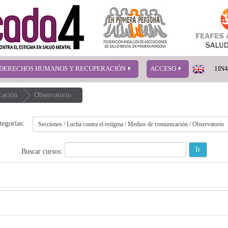
DERECHOS HUMANOS Y RECUPERACIÓN
ACCESO
1IN
cación
Observatorio
tegorías:
Buscar cursos: