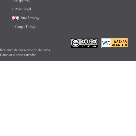
> Mapa web
> Aviso legal
1in4 Strategy
> Grupo Trabajo
Resumen de conservación de datos
Cambiar al tema estándar