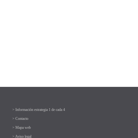
> Información estrategia 1 de cada 4
> Contacto
> Mapa web
> Aviso legal